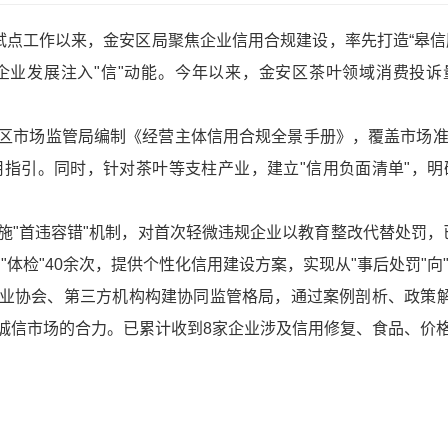
牌试点工作以来，金安区局聚焦企业信用合规建设，率先打造“皋
业发展注入"信"动能。今年以来，金安区茶叶领域消费投诉量
区市场监管局编制《经营主体信用合规全景手册》，覆盖市场准
用指引。同时，针对茶叶等支柱产业，建立"信用负面清单"，明
施"首违容错"机制，对首次轻微违规企业以教育整改代替处罚，
体检"40余次，提供个性化信用建设方案，实现从"事后处罚"向
业协会、第三方机构构建协同监管格局，通过案例剖析、政策解
诚信市场的合力。已累计收到8家企业涉及信用修复、食品、价格