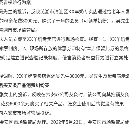
费者权益行为案
接到吴先生的投诉，反映芜湖市湾沚区XX羊奶专卖店通过给老年
的母亲花费8000元，购买了一年的会员（可领羊奶粉）。吴先
芜湖市市场监管局。
法人员立即至XX羊奶专卖店进行现场检查。经查：1、XX羊奶
索票制度。2、现场所存放的优惠券印制有“本店保留此券的最终
未按规定建立进货查验记录制度、侵害消费者权益行为进行立案
调解，XX羊奶专卖店退还吴先生8000元，吴先生及母亲表示
购买艾灸产品消费纠纷案
接到张女士的投诉，反映在六安xx公司艾灸时，该公司向其推销
花费6000余元购买了相关产品。张女士使用后感觉没有效果
向六安市市场监管局投诉。
安区市场监管局办理。2022年5月23日，金安区市场监管局