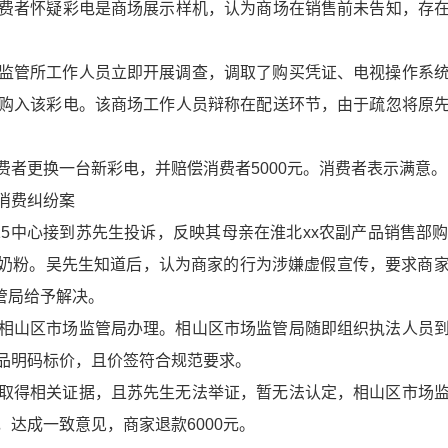
费者怀疑彩电是商场展示样机，认为商场在销售前未告知，存
监管所工作人员立即开展调查，调取了购买凭证、电视操作系
购入该彩电。该商场工作人员辩称在配送环节，由于疏忽将原
者更换一台新彩电，并赔偿消费者5000元。消费者表示满意。
消费纠纷案
12315中心接到苏先生投诉，反映其母亲在淮北xx农副产品销售
骆驼奶粉。吴先生知道后，认为商家的行为涉嫌虚假宣传，要求
监管局给予解决。
相山区市场监管局办理。相山区市场监管局随即组织执法人员
品明码标价，且价签符合规范要求。
取得相关证据，且苏先生无法举证，暂无法认定，相山区市场
达成一致意见，商家退款6000元。