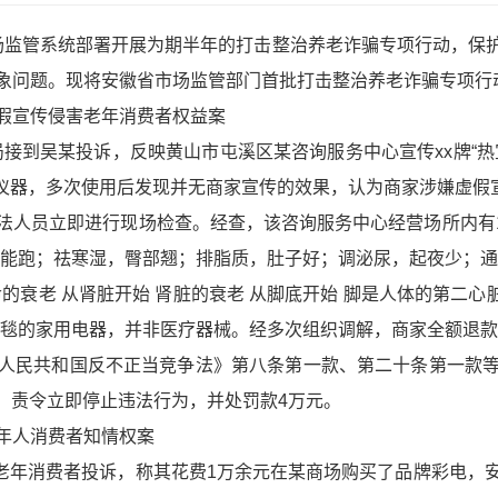
场监管系统部署开展为期半年的打击整治养老诈骗专项行动，保
象问题。现将安徽省市场监管部门首批打击整治养老诈骗专项行
假宣传侵害老年消费者权益案
管局接到吴某投诉，反映黄山市屯溪区某咨询服务中心宣传xx牌“
通”仪器，多次使用后发现并无商家宣传的效果，认为商家涉嫌虚
人员立即进行现场检查。经查，该咨询服务中心经营场所内有12
腿能跑；祛寒湿，臀部翘；排脂质，肚子好；调泌尿，起夜少；通
的衰老 从肾脏开始 肾脏的衰老 从脚底开始 脚是人体的第二心脏
电热毯的家用电器，并非医疗器械。经多次组织调解，商家全额退款
人民共和国反不正当竞争法》第八条第一款、第二十条第一款
定，责令立即停止违法行为，并处罚款4万元。
年人消费者知情权案
一名老年消费者投诉，称其花费1万余元在某商场购买了品牌彩电