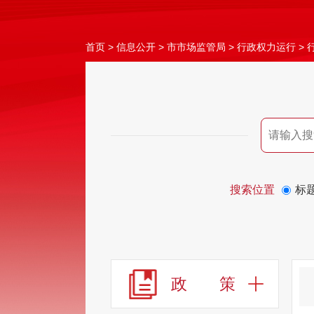
首页
>
信息公开
>
市市场监管局
>
行政权力运行
>
搜索位置
标
政 策