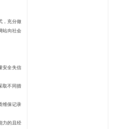
式，充分做
网站向社会
量安全失信
采取不同措
质维保记录
能力的且经